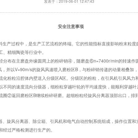
发表于：2019-06-01 12:47:43
安全注意事项
涂料生产过程中，是生产工艺流程的终端。它的性能指标直接影响粉末粒度
工、精细陶瓷等行业中。
分布在主磨盘外缘圆周上的粉碎销④，随磨盘⑥n=7400r/min的转速
，并以V=90m/s的旋风风速喷入磨粉区B，与粉碎销传递的动量相叠
流化粉粒沿腔体内壁送入分级区A区。分级区的粉粒，在引风机引风风力
以不同的速度流向分级器，细粉粒穿越叶轮的平均速度快，能顺利穿越叶
流圈②返回磨粉区B继续粉碎研磨。超细粉粒经旋风分离器顶部出口，排
料器、旋风分离器、除尘箱、引风机和电气自动控制系统组成，操作位置和
和经过严格检测进行生产的。