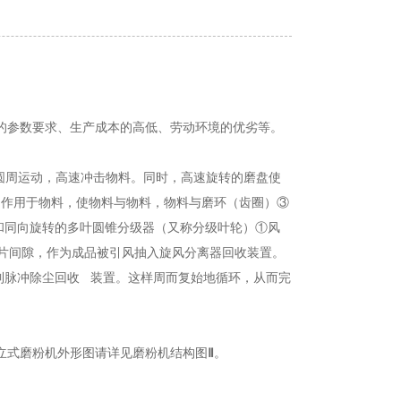
的参数要求、生产成本的高低、劳动环境的优劣等。
作圆周运动，高速冲击物料。同时，高速旋转的磨盘使
加，作用于物料，使物料与物料，物料与磨环（齿圈）③
和同向旋转的多叶圆锥分级器（又称分级叶轮）①风
片间隙，作为成品被引风抽入旋风分离器回收装置。
到脉冲除尘回收 装置。这样周而复始地循环，从而完
立式磨粉机外形图请详见磨粉机结构图
Ⅱ
。