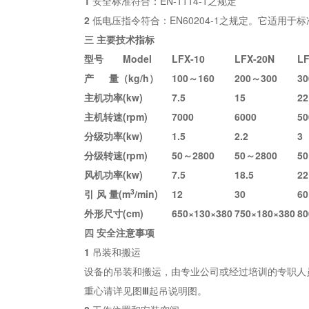
1
安全标准符合：EN-1114-1之规定
2
低电压指令符合：EN60204-1之规定。它适用于
三 主要技术指标
型号 Model
LFX-10
LFX-20N
LF
产 量（kg/h
）
100～160
200～300
3
主机功率(kw)
7.5
15
22
主机转速(rpm)
7000
6000
50
分级功率(kw)
1.5
2.2
3
分级转速(rpm)
50～2800
50～2800
5
风机功率(kw)
7.5
18.5
22
3
引 风 量(m
/min)
12
30
60
外形尺寸(cm)
650×130×380
750×180×380
80
四 安全注意事项
1
吊装和搬运
设备的吊装和搬运，由专业公司或经过培训的专职人
重心请详见图
Ⅲ
起吊说明图。