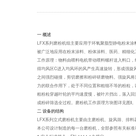
一 概述
LFX系列磨粉机组主要应用于环氧聚脂型静电粉末
被广泛地应用在粉末涂料、粉体涂料、医药、精细化
工作原理：物料由喂料电机带动喂料螺杆送入料口，经
得均风区C进入均风环的风产生高速旋转，形成强旋风
之间强烈碰撞，剪切磨擦和粉碎研磨物料。强旋风将
力的联合作用下，处于不同位置和粗细不等的粉粒，
粗粉粒穿越叶轮的平均速度慢，被叶片挡出，落入回
成粉碎筛选全过程。磨粉机工作原理方块图详见图
Ⅰ
。
二 设备的结构
LFX系列立式磨粉机主要由主磨粉机、旋风筛、排
本公司设计制造的每一台磨粉机，全部参照有关标准