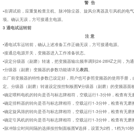
警 告
•
在调试前，应重复检查主机、脉冲除尘器、旋风分离器及引风机的电气
项。确认无误，方可接通主电源。
3 通电试运转前
注 意
•通电试车运转前，确认上述准备工作正确无误，方可接通电源。
•接通总电源开关，变频器进入工作准备状态。
•设定分级器（副磨）转速，把变频器输出频率调到24-28HZ之间，为
•分级器（副磨）变频器的参数功能请详见
表四
。
出厂前变频器的特性参数已设定好，用户也可参照变频器的使用手册，
定。分级器（副磨）转速设定按控制板图
Ⅴ
分级器（副磨）的变频器面
•确定喂料电机的转向是否与标志牌相符，空载运行1-3分钟，检查有无
•确定排料器的转向是否与标志牌相符，空载运行1-3分钟，检查有无磨
•确定旋风筛的转向是否与标志牌相符，空载运行1-3分钟，检查有无磨
•确定引风机的转向是否与标志牌相符，空载运行1-3分钟，检查有无磨
•脉冲除尘时间间隔的选择按控制面板图
Ⅴ
选择，设置为2档，1档为10秒