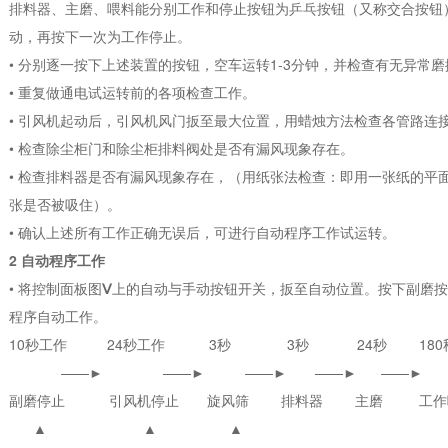
排料器、主磨、喂料能分别工作和停止按钮为乒乓按钮（又称交合按钮
动，再按下一次为工作停止。
• 分别逐一按下上述装置的按钮，空车运转1-3分钟，并检查有无异常
• 重复做通电试运转前的各项检查工作。
• 引风机起动后，引风机风门扳至最大位置，用蜡烛方法检查各管路连
• 检查除尘柜门和除尘柜排料阀处是否有漏风现象存在。
• 检查排料器是否有漏风现象存在，（用纸张法检查：即用一张纸的平
张是否被吸住）。
• 确认上述所有工作正确无误后，可进行自动程序工作试运转。
2 自动程序工作
• 将控制面板图
Ⅴ
上的自动与手动按钮开关，扳至自动位置。按下副磨按
程序自动工作。
10秒工作 24秒工作 3秒 3秒 24秒 180
——► ——► ——► ——► ——►
副磨停止 引风机停止 旋风筛 排料器 主磨 工作
▲ ▲ ▲