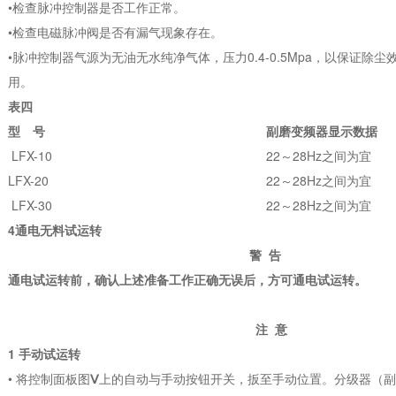
•检查脉冲控制器是否工作正常。
•检查电磁脉冲阀是否有漏气现象存在。
•脉冲控制器气源为无油无水纯净气体，压力0.4-0.5Mpa，以保证除
用。
表四
型 号
副磨变频器显示数据
LFX-10
22～28Hz之间为宜
LFX-20
22～28Hz之间为宜
LFX-30
22～28Hz之间为宜
4通电无料试运转
警 告
通电试运转前，确认上述准备工作正确无误后，方可通电试运转。
注 意
1 手动试运转
• 将控制面板图
Ⅴ
上的自动与手动按钮开关，扳至手动位置。分级器（副