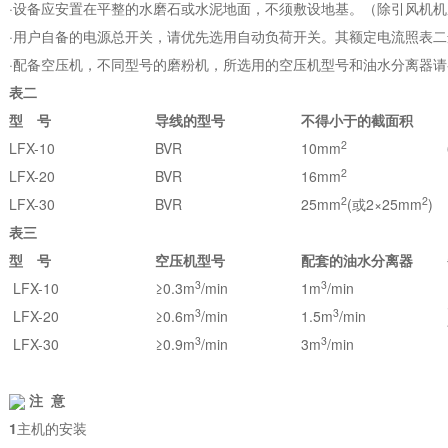
·设备应安置在平整的水磨石或水泥地面，不须敷设地基。（除引风机
·用户自备的电源总开关，请优先选用自动负荷开关。其额定电流照表二
·配备空压机，不同型号的磨粉机，所选用的空压机型号和油水分离器请
表二
型 号
导线的型号
不得小于的截面积
2
LFX-10
BVR
10mm
2
LFX-20
BVR
16mm
2
2
LFX-30
BVR
25mm
(或2×25mm
)
表三
型 号
空压机型号
配套的油水分离器
3
3
LFX-10
≥0.3m
/min
1m
/min
3
3
LFX-20
≥0.6m
/min
1.5m
/min
3
3
LFX-30
≥0.9m
/min
3m
/min
注 意
1
主机的安装