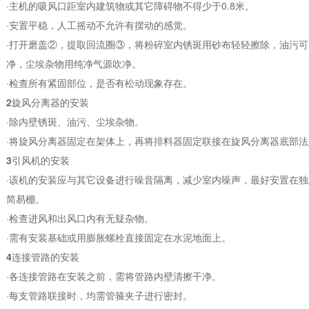
·主机的吸风口距室内建筑物或其它障碍物不得少于0.8米。
·安置平稳，人工摇动不允许有摆动的感觉。
·打开磨盖②，提取回流圈③，将粉碎室内锈斑用砂布轻轻擦除，油污
净，尘埃杂物用纯净气源吹净。
·检查所有紧固部位，是否有松动现象存在。
2
旋风分离器的安装
·除内壁锈斑、油污、尘埃杂物。
·将旋风分离器固定在架体上，再将排料器固定联接在旋风分离器底部
3
引风机的安装
·该机的安装应与其它设备进行噪音隔离，减少室内噪声，最好安置在
简易棚。
·检查进风和出风口内有无疑杂物。
·需有安装基础或用膨胀螺栓直接固定在水泥地面上。
4
连接管路的安装
·各连接管路在安装之前，需将管路内壁清擦干净。
·每支管路联接时，均需管箍夹子进行密封。