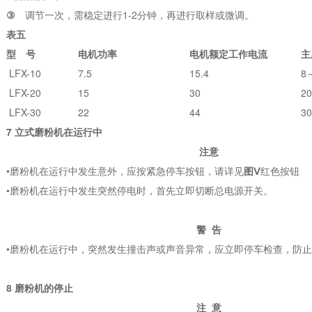
③
调节一次，需稳定进行1-2分钟，再进行取样或微调。
表五
型 号
电机功率
电机额定工作电流
主
LFX-10
7.5
15.4
8
LFX-20
15
30
2
LFX-30
22
44
3
7 立式磨粉机在运行中
注意
•磨粉机在运行中发生意外，应按紧急停车按钮，请详见
图
Ⅴ
红色按钮
•磨粉机在运行中发生突然停电时，首先立即切断总电源开关。
警 告
•磨粉机在运行中，突然发生撞击声或声音异常，应立即停车检查，防
8 磨粉机的停止
注 意