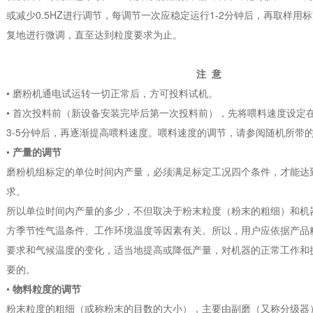
或减少0.5HZ进行调节，每调节一次应稳定运行1-2分钟后，再取样用
复地进行微调，直至达到粒度要求为止。
注 意
• 磨粉机通电试运转一切正常后，方可投料试机。
• 首次投料前（新设备安装完毕后第一次投料前），先将喂料速度设定在1
3-5分钟后，再逐渐提高喂料速度。喂料速度的调节，请参阅随机所带
•
产量的调节
磨粉机组标定的单位时间内产量，必须满足标定工况四个条件，才能达
求。
所以单位时间内产量的多少，不但取决于粉末粒度（粉末的粗细）和机
方季节性气温条件、工作环境温度等因素有关。所以，用户应依据产品
要求和气候温度的变化，适当地提高或降低产量，对机器的正常工作和
要的。
•
物料粒度的调节
粉末粒度的粗细（或称粉末的目数的大小），主要由副磨（又称分级器