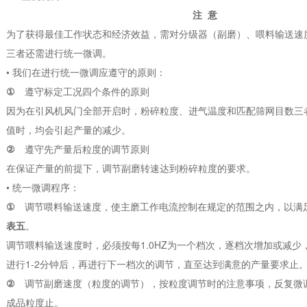
注 意
为了获得最佳工作状态和经济效益，需对分级器（副磨）、喂料输送速
三者还需进行统一微调。
• 我们在进行统一微调应遵守的原则：
①
遵守标定工况四个条件的原则
因为在引风机风门全部开启时，粉碎粒度、进气温度和匹配筛网目数三
值时，均会引起产量的减少。
②
遵守先产量后粒度的调节原则
在保证产量的前提下，调节副磨转速达到粉碎粒度的要求。
• 统一微调程序：
①
调节喂料输送速度，使主磨工作电流控制在规定的范围之内，以满
表五
。
调节喂料输送速度时，必须按每1.0HZ为一个档次，逐档次增加或减少
进行1-2分钟后，再进行下一档次的调节，直至达到满意的产量要求止
②
调节副磨速度（粒度的调节），按粒度调节时的注意事项，反复微
成品粒度止。