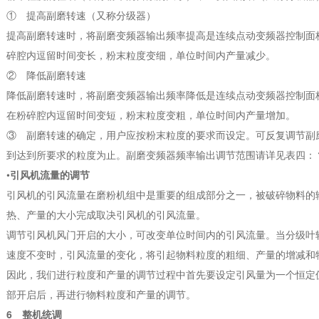
① 提高副磨转速（又称分级器）
提高副磨转速时，将副磨变频器输出频率提高是连续点动变频器控制面
碎腔内逗留时间变长，粉末粒度变细，单位时间内产量减少。
② 降低副磨转速
降低副磨转速时，将副磨变频器输出频率降低是连续点动变频器控制面
在粉碎腔内逗留时间变短，粉末粒度变粗，单位时间内产量增加。
③ 副磨转速的确定，用户应按粉末粒度的要求而设定。可反复调节副
到达到所要求的粒度为止。副磨变频器频率输出调节范围请详见表四：
•
引风机流量的调节
引风机的引风流量在磨粉机组中是重要的组成部分之一，被破碎物料的
热、产量的大小完成取决引风机的引风流量。
调节引风机风门开启的大小，可改变单位时间内的引风流量。当分级叶
速度不变时，引风流量的变化，将引起物料粒度的粗细、产量的增减和
因此，我们进行粒度和产量的调节过程中首先要设定引风量为一个恒定
部开启后，再进行物料粒度和产量的调节。
6 整机统调