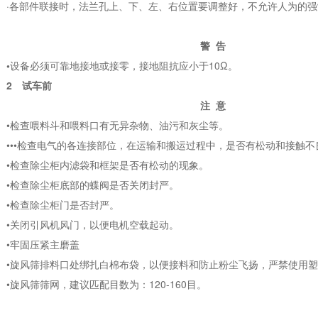
·各部件联接时，法兰孔上、下、左、右位置要调整好，不允许人为的
警 告
•
设备必须可靠地接地或接零，接地阻抗应小于10Ω。
2 试车前
注 意
•检查喂料斗和喂料口有无异杂物、油污和灰尘等。
•••检查电气的各连接部位，在运输和搬运过程中，是否有松动和接触不
•检查除尘柜内滤袋和框架是否有松动的现象。
•检查除尘柜底部的蝶阀是否关闭封严。
•检查除尘柜门是否封严。
•关闭引风机风门，以便电机空载起动。
•牢固压紧主磨盖
•旋风筛排料口处绑扎白棉布袋，以便接料和防止粉尘飞扬，严禁使用
•旋风筛筛网，建议匹配目数为：120-160目。