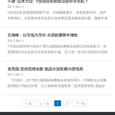
不做“迟来大仙” V型混合机制造业如何夺先机？
2017-09-11
v型混合机是我国的朝阳产业，市场规模庞大，未来前景向好。业内
专家指出，当前要促使混合机行业发展还需克服低端问题。随着市场
需求的增加
吕海峰：以市场为导向 水泥粉磨降本增效
2017-09-11
7月底在徐州举行的2017第九届国际粉磨峰会虽然已经结束多日，但
是围绕此次会议的讨论热度依然不减。为了进一步为行业找到水泥粉
磨节能、增
袁亮国:坚持思维创新 挑战水泥粉磨20度电耗
2017-09-11
7月28日，2017第九届国际粉磨峰会在徐州举行。中国联合水泥集
团有限公司副总经理、总工程师袁亮国带来《坚持思维创新 挑战水
泥粉磨2
11条
上一页
2
下一页
1